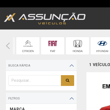
EVROLET
CITROEN
FIAT
HONDA
HYUNDAI
1 VEÍCUL
BUSCA RÁPIDA
FILTROS
MARCA