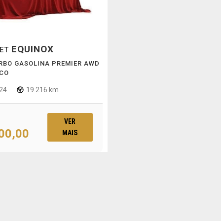
EQUINOX
LET
URBO GASOLINA PREMIER AWD
CO
24
19.216 km
VER
00,00
MAIS